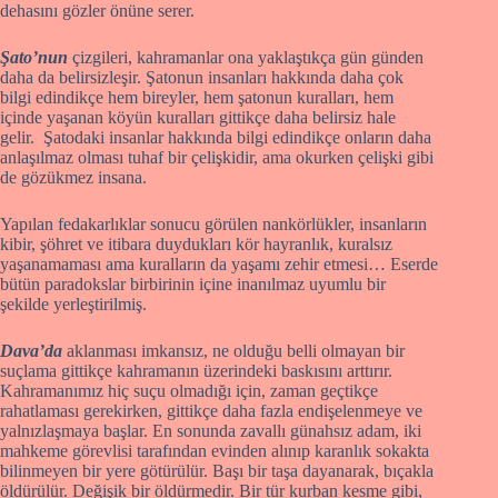
dehasını gözler önüne serer.
Şato’nun
çizgileri, kahramanlar ona yaklaştıkça gün günden
daha da belirsizleşir. Şatonun insanları hakkında daha çok
bilgi edindikçe hem bireyler, hem şatonun kuralları, hem
içinde yaşanan köyün kuralları gittikçe daha belirsiz hale
gelir. Şatodaki insanlar hakkında bilgi edindikçe onların daha
anlaşılmaz olması tuhaf bir çelişkidir, ama okurken çelişki gibi
de gözükmez insana.
Yapılan fedakarlıklar sonucu görülen nankörlükler, insanların
kibir, şöhret ve itibara duydukları kör hayranlık, kuralsız
yaşanamaması ama kuralların da yaşamı zehir etmesi… Eserde
bütün paradokslar birbirinin içine inanılmaz uyumlu bir
şekilde yerleştirilmiş.
Dava’da
aklanması imkansız, ne olduğu belli olmayan bir
suçlama gittikçe kahramanın üzerindeki baskısını arttırır.
Kahramanımız hiç suçu olmadığı için, zaman geçtikçe
rahatlaması gerekirken, gittikçe daha fazla endişelenmeye ve
yalnızlaşmaya başlar. En sonunda zavallı günahsız adam, iki
mahkeme görevlisi tarafından evinden alınıp karanlık sokakta
bilinmeyen bir yere götürülür. Başı bir taşa dayanarak, bıçakla
öldürülür. Değişik bir öldürmedir. Bir tür kurban kesme gibi,