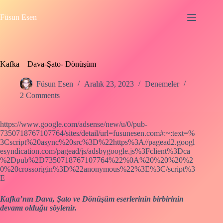
Skip
to
Füsun Esen
content
Kafka Dava-Şato- Dönüşüm
Füsun Esen
Aralık 23, 2023
Denemeler
2 Comments
https://www.google.com/adsense/new/u/0/pub-
7350718767107764/sites/detail/url=fusunesen.com#:~:text=%
3Cscript%20async%20src%3D%22https%3A//pagead2.googl
esyndication.com/pagead/js/adsbygoogle.js%3Fclient%3Dca
%2Dpub%2D7350718767107764%22%0A%20%20%20%2
0%20crossorigin%3D%22anonymous%22%3E%3C/script%3
E
Kafka’nın Dava, Şato ve Dönüşüm eserlerinin birbirinin
devamı olduğu söylenir.