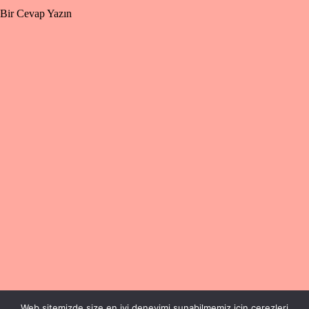
Bir Cevap Yazın
Web sitemizde size en iyi deneyimi sunabilmemiz için çerezleri