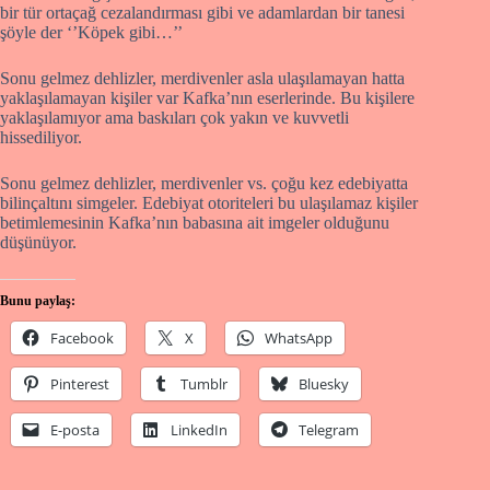
bir tür ortaçağ cezalandırması gibi ve adamlardan bir tanesi
şöyle der ‘’Köpek gibi…’’
Sonu gelmez dehlizler, merdivenler asla ulaşılamayan hatta
yaklaşılamayan kişiler var Kafka’nın eserlerinde. Bu kişilere
yaklaşılamıyor ama baskıları çok yakın ve kuvvetli
hissediliyor.
Sonu gelmez dehlizler, merdivenler vs. çoğu kez edebiyatta
bilinçaltını simgeler. Edebiyat otoriteleri bu ulaşılamaz kişiler
betimlemesinin Kafka’nın babasına ait imgeler olduğunu
düşünüyor.
Bunu paylaş:
Facebook
X
WhatsApp
Pinterest
Tumblr
Bluesky
E-posta
LinkedIn
Telegram