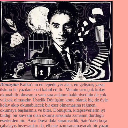
Dönüşüm
Kafka’nın en tepede yer alan, en gelişmiş yazar
üslubu ile yazılan eseri kabul edilir. Metnin sırrı çok kolay
okunabilir olmasının yanı sıra anlatım hakimiyetinin de çok
yüksek olmasıdır. Üstelik Dönüşüm konu olarak hiç de öyle
kolay akıp okunabilecek bir eser olmamasına rağmen,
okumaya başlarsınız ve biter. Dönüşüm, kitapseverlerin iyi
bildiği bir kavram olan okuma sırasında zamanın durduğu
eserlerden biri. Ama Dava’daki karamsarlık, Şato’daki boşa
çabalayış hezeyanları da, elbette azımsanamayacak bir yazar