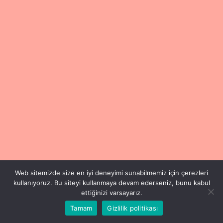
Web sitemizde size en iyi deneyimi sunabilmemiz için çerezleri
kullanıyoruz. Bu siteyi kullanmaya devam ederseniz, bunu kabul
ettiğinizi varsayarız.
Tamam
Gizlilik politikası
Copyright © 2024 Füsun Esen