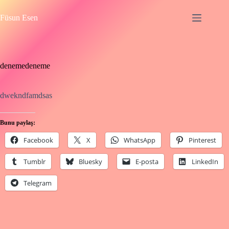
Skip
to
Füsun Esen
content
denemedeneme
dwekndfamdsas
Bunu paylaş:
Facebook
X
WhatsApp
Pinterest
Tumblr
Bluesky
E-posta
LinkedIn
Telegram