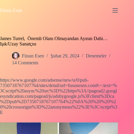
Skip
to
Füsun Esen
content
James Turrel, Önemli Olanı Olmayandan Ayıran Dahi…
Işık/Uzay Sanatçısı
Füsun Esen
Şubat 29, 2024
Denemeler
14 Comments
https://www.google.com/adsense/new/u/0/pub-
7350718767107764/sites/detail/url=fusunesen.com#:~:text=%
3Cscript%20async%20src%3D%22https%3A//pagead2.googl
esyndication.com/pagead/js/adsbygoogle.js%3Fclient%3Dca
%2Dpub%2D7350718767107764%22%0A%20%20%20%2
0%20crossorigin%3D%22anonymous%22%3E%3C/script%3
E