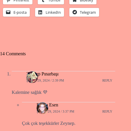
Pinterest
Tumblr
Bluesky
E-posta
LinkedIn
Telegram
14 Comments
Zeynep Pınarbaşı
ŞUBAT 29, 2024 / 2:39 PM
REPLY
Kalemine sağlık 💜
Füsun Esen
ŞUBAT 29, 2024 / 3:37 PM
REPLY
Çok çok teşekkürler Zeynep.