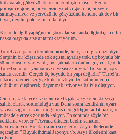
kullanarak, gökyüzünde resimler oluşturması… Benim
görüşüme göre, içinden taşan yaratıcı gücü hiçbir şeyle
sınırlayamıyor ve yeryüzü ile gökyüzünü kendine ait dev bir
tuval, dev bir palet gibi kullanılıyor.
Konu ile ilgili yaptığım araştırmalar sırasında, ilgimi çeken bir
başka olayı da size anlatmak istiyorum.
Turrel Avrupa ülkelerinden birinde, bir ışık sergisi düzenliyor.
Serginin bir köşesinde ışık açısını ayarlayarak, üç boyutlu bir
sütun oluşturuyor. Yanlış anlaşılmaların önüne geçmek için de
Turrel sütunun yanına uyarı yazısı astırıyor. “Bu sütun, ışık
sanatı eseridir. Gerçek üç boyutlu bir yapı değildir.” Turrel’ın
ihtarına rağmen sergiye katılan izleyiciler, sütunun gerçek
olduğunu düşünerek, dayanmak istiyor ve haliyle düşüyor.
Sanırım, olabilecek yaralanma vb. gibi olaylardan da sergi
sahibi olarak sorumluluğu var. Daha sonra kendisinin uyarı
yazısı astığını, insanların görmezden geldiğini anlatmak için
mücadele etmek zorunda kalıyor. En sonunda şöyle bir
açıklama yapıyor “ Avrupa ülkeleri benim sanatımı
kavrayamıyor. Bundan sonra sergilerimi Asya ülkelerinde
açacağım.” Büyük ihtimal Japonya vb. Asya ülkelerini kast
ediyor.