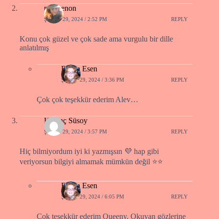
panthenon
ŞUBAT 29, 2024 / 2:52 PM
REPLY
Konu çok güzel ve çok sade ama vurgulu bir dille
anlatılmış
Füsun Esen
ŞUBAT 29, 2024 / 3:36 PM
REPLY
Çok çok teşekkür ederim Alev…
Kıvanç Süsoy
ŞUBAT 29, 2024 / 3:57 PM
REPLY
Hiç bilmiyordum iyi ki yazmışsın 💜 hap gibi
veriyorsun bilgiyi almamak mümkün değil ⭐️⭐️
Füsun Esen
ŞUBAT 29, 2024 / 6:05 PM
REPLY
Çok teşekkür ederim Queeny, Okuyan gözlerine