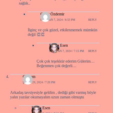
sağlık..
Güler Özdemir
HAZIRAN 7, 2024 / 6:53 PM
REPLY
İlginç ve çok güzel, etkilenmemek mümkün
değil 👏👏
Füsun Esen
HAZIRAN 7, 2024 / 7:15 PM
REPLY
Çok çok teşekkür ederim Gülerim…
Beğenmen çok değerli…
Çiğdem
ŞUBAT 29, 2024 / 7:20 PM
REPLY
Arkadaş tavsiyesiyle geldim , dediği gibi varmış böyle
yalın yazılar okumayalım uzun zaman olmuştu
Füsun Esen