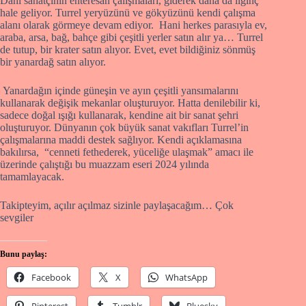
Dahi sanatçının enteresan çalışmaları, giderek daha da ilginç
hale geliyor. Turrel yeryüzünü ve gökyüzünü kendi çalışma
alanı olarak görmeye devam ediyor. Hani herkes parasıyla ev,
araba, arsa, bağ, bahçe gibi çeşitli yerler satın alır ya… Turrel
de tutup, bir krater satın alıyor. Evet, evet bildiğiniz sönmüş
bir yanardağ satın alıyor.
Yanardağın içinde güneşin ve ayın çeşitli yansımalarını
kullanarak değişik mekanlar oluşturuyor. Hatta denilebilir ki,
sadece doğal ışığı kullanarak, kendine ait bir sanat şehri
oluşturuyor. Dünyanın çok büyük sanat vakıfları Turrel’in
çalışmalarına maddi destek sağlıyor. Kendi açıklamasına
bakılırsa, “cenneti fethederek, yüceliğe ulaşmak” amacı ile
üzerinde çalıştığı bu muazzam eseri 2024 yılında
tamamlayacak.
Takipteyim, açılır açılmaz sizinle paylaşacağım… Çok
sevgiler
Bunu paylaş:
Facebook
X
WhatsApp