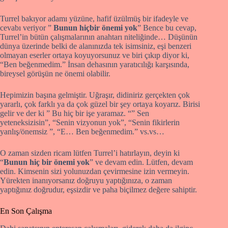
Turrel bakıyor adamı yüzüne, hafif üzülmüş bir ifadeyle ve
cevabı veriyor ”
Bunun hiçbir önemi yok
” Bence bu cevap,
Turrel’in bütün çalışmalarının anahtarı niteliğinde… Düşünün
dünya üzerinde belki de alanınızda tek isimsiniz, eşi benzeri
olmayan eserler ortaya koyuyorsunuz ve biri çıkıp diyor ki,
“Ben beğenmedim.” İnsan dehasının yaratıcılığı karşısında,
bireysel görüşün ne önemi olabilir.
Hepimizin başına gelmiştir. Uğraşır, didiniriz gerçekten çok
yararlı, çok farklı ya da çok güzel bir şey ortaya koyarız. Birisi
gelir ve der ki ” Bu hiç bir işe yaramaz. “” Sen
yeteneksizisin”, “Senin vizyonun yok”, “Senin fikirlerin
yanlış/önemsiz ”, “E… Ben beğenmedim.” vs.vs…
O zaman sizden ricam lütfen Turrel’i hatırlayın, deyin ki
“
Bunun hiç bir önemi yok
” ve devam edin. Lütfen, devam
edin. Kimsenin sizi yolunuzdan çevirmesine izin vermeyin.
Yürekten inanıyorsanız doğruyu yaptığınıza, o zaman
yaptığınız doğrudur, eşsizdir ve paha biçilmez değere sahiptir.
En Son Çalışma