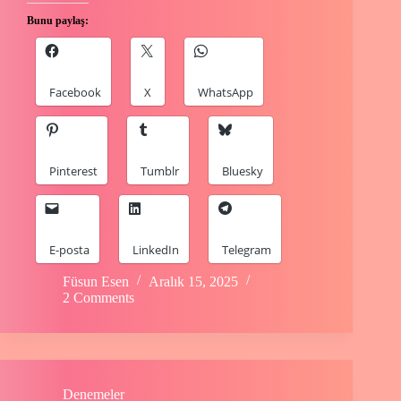
Bunu paylaş:
Facebook
X
WhatsApp
Pinterest
Tumblr
Bluesky
E-posta
LinkedIn
Telegram
Füsun Esen
Aralık 15, 2025
2 Comments
Denemeler