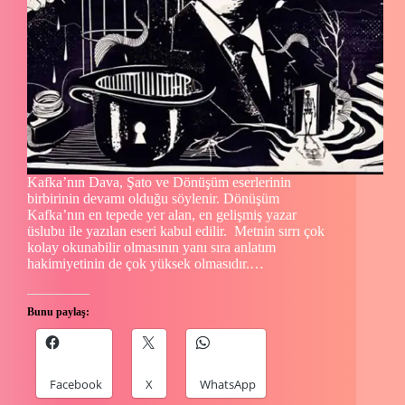
Kafka’nın Dava, Şato ve Dönüşüm eserlerinin
birbirinin devamı olduğu söylenir. Dönüşüm
Kafka’nın en tepede yer alan, en gelişmiş yazar
üslubu ile yazılan eseri kabul edilir. Metnin sırrı çok
kolay okunabilir olmasının yanı sıra anlatım
hakimiyetinin de çok yüksek olmasıdır.…
Bunu paylaş:
Facebook
X
WhatsApp