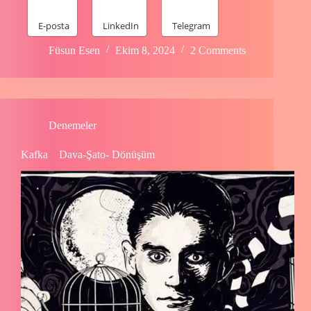
E-posta
LinkedIn
Telegram
Füsun Esen
Ekim 8, 2024
2 Comments
Denemeler
Kafka Dava-Şato- Dönüşüm