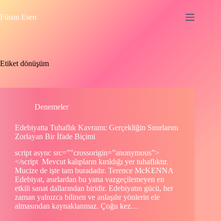
Skip
to
Füsun Esen
content
Etiket
dönüşüm
Denemeler
Edebiyatta Tuhaflık Kavramı: Gerçekliğin Sınırlarını
Zorlayan Bir İfade Biçimi
script async src=”″crossorigin=”anonymous”>
</script Mevcut kalıpların kırıldığı yer tuhaflıktır.
Mucize de işte tam buradadır. Terence McKENNA
Edebiyat, asırlardan bu yana vazgeçilemeyen en
etkili sanat dallarından biridir. Edebiyatın gücü, her
zaman yalnızca bilinen ve anlaşılır yönlerin ele
almasından kaynaklanmaz. Çoğu kez…