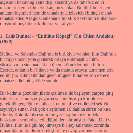
algısının bozulduğu sıra dışı, absürd ya da rahatsız edici
unsurları içeren filmlerle karşımıza çıkar. Bu tür filmler hem
anlatım biçimleri hem de temalarıyla izleyiciyi bilinçli olarak
rahatsız eder. Aşağıda, sinemada tuhaflık kavramını kullanarak
oluşturulmuş birkaç kült eser yer alıyor:
1 . Luis Buñuel – “Endülüs Köpeği” (Un Chien Andalou)
(1929)
Buñuel ve Salvador Dalí’nin iş birliğiyle yapılan film Dali’nin
bir rüyasından yola çıkılarak ortaya konmuştur. Film,
sürrealizmin sinemadaki en önemli örneklerinden biridir.
Eserde, anlamlı bir hikaye ya da mantık arayışı tamamen terk
edilmiştir. Bilinçaltından gelen imgeler tuhaf ve son derece
rahatsız edici bir şekilde sunulur.
Bir kadının gözünün jiletle çizilmesi ile başlayan çarpıcı giriş
sahnesi, insanın içeriyi görmesi için dışarıya kör olması
gerektiği gerçeğini olabilecek en tuhaf ve etkileyici şekilde
seyirciye sunar. Pek çok eleştirmen 16 dakika süren bu kısa
filmde, Katolik kilisesinin birey ve toplum üzerindeki
baskısının sembolize edildiğini ileri sürmüştür. Fakat Dali ve
Buñuel film ile ilgili hiç kimseye bir şey anlatmak zorunda
olmadıklarını bildirerek, eleştirilere cevap vermemişlerdir.