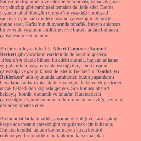
Samsa’nın toplumdan ve ailesinden kopması, yabancılaşması
ve yalnızlığı gibi varoluşsal temaları da ifade eder. Eserde
yaşanan tuhaf dönüşüm Gregor’un yaşadığı varoluşsal
sancıların yanı sıra modern insanın çaresizliğini de gözler
önüne serer. Kafka’nın dünyasında tuhaflık, bireyin anlamsız
bir evrende yaşamını sürdürmeye ve burada anlam bulmaya,
çalışmasının sembolüdür.
Bu tür varoluşsal tuhaflık,
Albert Camus
ve
Samuel
Beckett
gibi yazarların eserlerinde de kendini gösterir.
Absürdizm
olarak bilinen bu edebi akımda, hayatın anlamıe
sorgulanırken, yaşamın anlamsızlığı karşısında insanın
çaresizliği ve gariplik hissi de işlenir. Beckett’in
“Godot’ yu
Beklerken”
adlı oyununda karakterler, bütün yaşamlarını
hayatlarına anlam katacak bir ziyaretçiyi bekleyerek geçirirler,
ancak bekledikleri kişi asla gelmez. Söz konusu absürd
bekleyiş, komik, dramatik ve tuhaftır. Karakterlerin
çaresizliğiyle içinde bulunulan durumun anlamsızlığı, seyirciyi
derinden rahatsız eder.
Bu tür anlatılarda tuhaflık, yaşamın derinliği ve karmaşıklığı
karşısında insanın çaresizliğini vurgulamak için kullanılır.
Hayatın kendisi, anlamı kavranmayan ya da kontrol
edilemeyen bir tuhaflık olarak okurun karşısına çıkar.