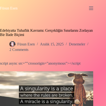
Skip
to
Füsun Esen
content
Edebiyatta Tuhaflık Kavramı: Gerçekliğin Sınırlarını Zorlayan
Bir İfade Biçimi
Füsun Esen
Aralık 15, 2025
Denemeler
2 Comments
script async src=”″crossorigin=”anonymous”></script