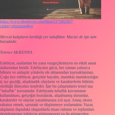
https://www.bloglovin.com/blog/21728250/?
claim=xfqaznpm8ve
Mevcut kalıpların kırıldığı yer tuhaflıktır. Mucize de işte tam
buradadır.
Terence McKENNA
Edebiyat, asırlardan bu yana vazgeçilemeyen en etkili sanat
dallarından biridir. Edebiyatın gücü, her zaman yalnızca
bilinen ve anlaşılır yönlerin ele almasından kaynaklanmaz.
Çoğu kez edebiyat, gerçekle hayalin, mantıkla mantıksızlığın
iç içe geçtiği, alışılmadık olayların ve karakterlerin hüküm
sürdüğü dünyaları keşfeder. İşte bu çalışmaların temel taşı
“tuhaflık” kavramıdır. Edebiyatta tuhaflık kavramının
kullanılması, gerçeğin bozularak, alışılmamış durumlar,
karakterler ve olaylar yaratılmasına yol açar. Amaç okuru
rahatsız etmek, sarsmak ve düşünmeye zorlamaktır. Yazar,
alışılanın dışındaki oluşumlarla insan ruhunu ve toplumları
derinlemesine irdeleyip görünmeyeni ya da görmezden