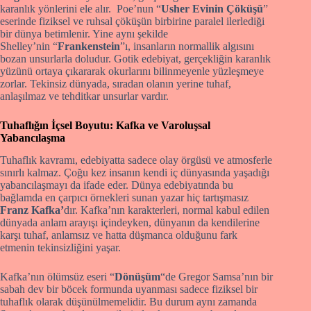
karanlık yönlerini ele alır. Poe’nun “
Usher Evinin Çöküşü
”
eserinde fiziksel ve ruhsal çöküşün birbirine paralel ilerlediği
bir dünya betimlenir. Yine aynı şekilde
Shelley’nin “
Frankenstein
”ı, insanların normallik algısını
bozan unsurlarla doludur. Gotik edebiyat, gerçekliğin karanlık
yüzünü ortaya çıkararak okurlarını bilinmeyenle yüzleşmeye
zorlar. Tekinsiz dünyada, sıradan olanın yerine tuhaf,
anlaşılmaz ve tehditkar unsurlar vardır.
Tuhaflığın İçsel Boyutu: Kafka ve Varoluşsal
Yabancılaşma
Tuhaflık kavramı, edebiyatta sadece olay örgüsü ve atmosferle
sınırlı kalmaz. Çoğu kez insanın kendi iç dünyasında yaşadığı
yabancılaşmayı da ifade eder. Dünya edebiyatında bu
bağlamda en çarpıcı örnekleri sunan yazar hiç tartışmasız
Franz Kafka’
dır. Kafka’nın karakterleri, normal kabul edilen
dünyada anlam arayışı içindeyken, dünyanın da kendilerine
karşı tuhaf, anlamsız ve hatta düşmanca olduğunu fark
etmenin tekinsizliğini yaşar.
Kafka’nın ölümsüz eseri “
Dönüşüm
“de Gregor Samsa’nın bir
sabah dev bir böcek formunda uyanması sadece fiziksel bir
tuhaflık olarak düşünülmemelidir. Bu durum aynı zamanda