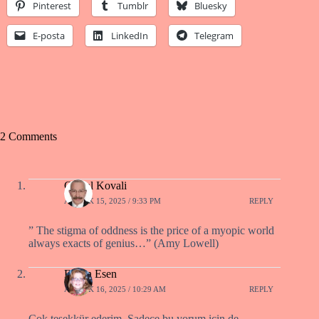
Pinterest
Tumblr
Bluesky
E-posta
LinkedIn
Telegram
2 Comments
Cemal Kovali
ARALIK 15, 2025 / 9:33 PM
REPLY
” The stigma of oddness is the price of a myopic world
always exacts of genius…” (Amy Lowell)
Füsun Esen
ARALIK 16, 2025 / 10:29 AM
REPLY
Çok teşekkür ederim. Sadece bu yorum için de