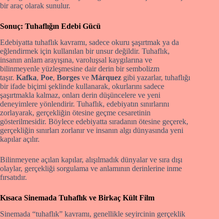
bir araç olarak sunulur.
Sonuç: Tuhaflığın Edebi Gücü
Edebiyatta tuhaflık kavramı, sadece okuru şaşırtmak ya da
eğlendirmek için kullanılan bir unsur değildir. Tuhaflık,
insanın anlam arayışına, varoluşsal kaygılarına ve
bilinmeyenle yüzleşmesine dair derin bir sembolizm
taşır.
Kafka
,
Poe
,
Borges
ve
Márquez
gibi yazarlar, tuhaflığı
bir ifade biçimi şeklinde kullanarak, okurlarını sadece
şaşırtmakla kalmaz, onları derin düşüncelere ve yeni
deneyimlere yönlendirir. Tuhaflık, edebiyatın sınırlarını
zorlayarak, gerçekliğin ötesine geçme cesaretinin
gösterilmesidir. Böylece edebiyatta sıradanın ötesine geçerek,
gerçekliğin sınırları zorlanır ve insanın algı dünyasında yeni
kapılar açılır.
Bilinmeyene açılan kapılar, alışılmadık dünyalar ve sıra dışı
olaylar, gerçekliği sorgulama ve anlamının derinlerine inme
fırsatıdır.
Kısaca Sinemada Tuhaflık ve Birkaç Kült Film
Sinemada “tuhaflık” kavramı, genellikle seyircinin gerçeklik