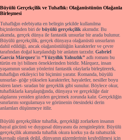
Büyülü Gerçekçilik ve Tuhaflık: Olağanüstünün Olağanla
Birleşmesi
Tuhaflığın edebiyatta en belirgin şekilde kullanılma
biçimlerinden biri de
büyülü gerçekçilik
akımıdır. Bu
akımda, gerçek dünya ile fantastik unsurlar bir arada bulunur.
Büyülü gerçekçilik, gerçek dünyaya olağanüstü unsurların
dahil edildiği, ancak olağanüstülüğün karakterler ve çevre
tarafından doğal karşılandığı bir anlatım tarzıdır.
Gabriel
García Márquez
’in
“Yüzyıllık Yalnızlık”
adlı romanı bu
türün en iyi bilinen örneklerinden biridir. Márquez, insan
yaşamının sıradan yönlerini fantastik olaylarla birleştirerek,
tuhaflığın etkileyici bir biçimini yaratır. Romanda, büyülü
unsurlar- göğe yükselen karakterler, hayaletler, nesiller boyu
süren lanet- sıradan bir gerçeklik gibi sunulur. Böylece okur,
tuhaflıklarla karşılaştığında, dünyaya ve gerçekliğe dair
algılarını yeniden gözden geçirmek zorunda kalır. Gerçekliğin
sınırlarını sorgulamaya ve görünenin ötesindeki derin
anlamları düşünmeye itilir.
Büyülü gerçekçilikte tuhaflık, gerçekliği zorlarken insanın
hayal gücünü ve duygusal dünyasını da zenginleştirir. Büyülü
gerçekçilik akımında tuhaflık okura korku ya da rahatsızlık
kaynağı olarak değil, dünyanın gizemlerinin keşfedilmesi için