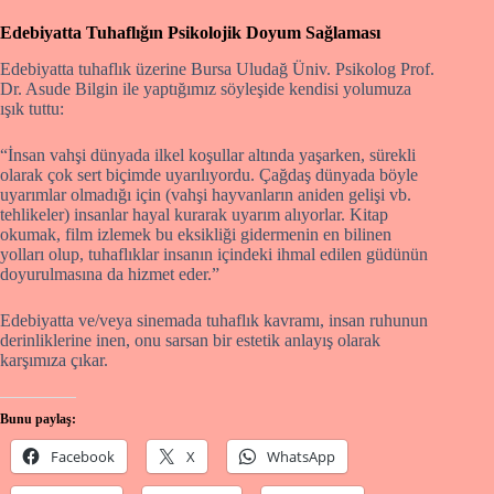
Edebiyatta Tuhaflığın Psikolojik Doyum Sağlaması
Edebiyatta tuhaflık üzerine Bursa Uludağ Üniv. Psikolog Prof.
Dr. Asude Bilgin ile yaptığımız söyleşide kendisi yolumuza
ışık tuttu:
“İnsan vahşi dünyada ilkel koşullar altında yaşarken, sürekli
olarak çok sert biçimde uyarılıyordu. Çağdaş dünyada böyle
uyarımlar olmadığı için (vahşi hayvanların aniden gelişi vb.
tehlikeler) insanlar hayal kurarak uyarım alıyorlar. Kitap
okumak, film izlemek bu eksikliği gidermenin en bilinen
yolları olup, tuhaflıklar insanın içindeki ihmal edilen güdünün
doyurulmasına da hizmet eder.”
Edebiyatta ve/veya sinemada tuhaflık kavramı, insan ruhunun
derinliklerine inen, onu sarsan bir estetik anlayış olarak
karşımıza çıkar.
Bunu paylaş:
Facebook
X
WhatsApp