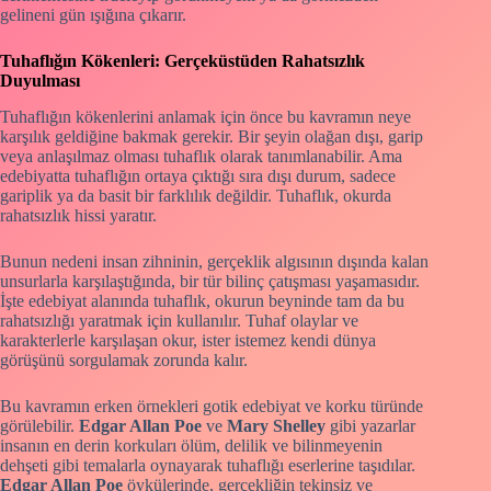
gelineni gün ışığına çıkarır.
Tuhaflığın Kökenleri: Gerçeküstüden Rahatsızlık
Duyulması
Tuhaflığın kökenlerini anlamak için önce bu kavramın neye
karşılık geldiğine bakmak gerekir. Bir şeyin olağan dışı, garip
veya anlaşılmaz olması tuhaflık olarak tanımlanabilir. Ama
edebiyatta tuhaflığın ortaya çıktığı sıra dışı durum, sadece
gariplik ya da basit bir farklılık değildir. Tuhaflık, okurda
rahatsızlık hissi yaratır.
Bunun nedeni insan zihninin, gerçeklik algısının dışında kalan
unsurlarla karşılaştığında, bir tür bilinç çatışması yaşamasıdır.
İşte edebiyat alanında tuhaflık, okurun beyninde tam da bu
rahatsızlığı yaratmak için kullanılır. Tuhaf olaylar ve
karakterlerle karşılaşan okur, ister istemez kendi dünya
görüşünü sorgulamak zorunda kalır.
Bu kavramın erken örnekleri gotik edebiyat ve korku türünde
görülebilir.
Edgar Allan Poe
ve
Mary Shelley
gibi yazarlar
insanın en derin korkuları ölüm, delilik ve bilinmeyenin
dehşeti gibi temalarla oynayarak tuhaflığı eserlerine taşıdılar.
Edgar Allan Poe
öykülerinde, gerçekliğin tekinsiz ve