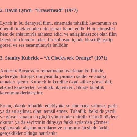
2. David Lynch- “Eraserhead” (1977)
Lynch’in bu deneysel filmi, sinemada tuhaflık kavramının en
önemli örneklerinden biri olarak kabul edilir. Hem atmosferi
hem de anlatımıyla rahatsız edici ve anlaşılması zor olan film,
izleyicinin kendini adeta bir kabusun içinde hissettiği garip
görsel ve ses tasarımlarıyla ünlüdür.
3. Stanley Kubrick – “A Clockwork Orange” (1971)
Anthony Burgess’in romanından uyarlanan bu filmde,
geleceğin distopik dünyasında yaşanan şiddet ve anarşi
temaları işlenir. Kubrick’in kendine özgü stilize görsel dili,
absürd karakterleri ve ahlaki ikilemleri, filmde tuhaflık
kavramını derinleştirir.
Sonuç olarak, tuhaflık, edebiyatta ve sinemada yalnızca garip
ya da anlaşılmaz olanı temsil etmez. Tuhaflık, belki de yazılı
ve görsel sanatın en güçlü yönlerinden biridir. Çünkü böylece
okurun ya da seyircinin dünyayı farklı açılardan görmesi
sağlanarak, alışılan normların ve sınırların ötesinde farklı
gerçeklikler olduğu hatırlatılır.