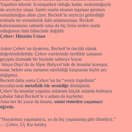
Yaşarken tükenir. Konuşurken olduğu kadar, suskunluğuyla
da seyirciye ulaşır. Sartre ısrarla insanın taşıması gereken
sorumluluğun altını çizer. Beckett’in seyirciyi götürdüğü
noktada ise sorumluluk dahi anlamsızlaşır. Beckett
kahramanlarını sahnede tutsa da hiç birisi neden orada
olduğunun dahi bilincinde değildir.
Çehov: Hüznün Ustası
Anton Çehov’un tiyatrosu, Beckett’in öncülü olarak
değerlendirilebilir. Çehov eserlerinde özellikle zamanın
geçişini dramatik bir biçimde sahneye koyar.
Vanya Dayı
’da da
Vişne Bahçesi
’nde de insanlar konuşur,
susar, bekler ama zamanın sürekliliği karşısında hiçbir şey
değişmez.
Beckett daha sonra Çehov’un bu “sessiz trajedisini”
soyutlayarak
metafizik bir sessizliğe
dönüştürür.
Çehov’da insanlar yaşamın anlamını küçük anlarda bulmaya
çabalar fakat Beckett’te o anlam da kaybolur.
Ama her iki yazar da insana,
umut etmeden yaşamayı
öğretir.
“Hayatımızı yaşamalıyız, ya da hiç yaşamamış gibi ölmeliyiz.”
—
Çehov, Üç Kız kardeş