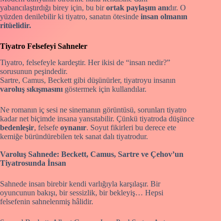
yabancılaştırdığı birey için, bu bir
ortak paylaşım anı
dır. O
yüzden denilebilir ki tiyatro, sanatın ötesinde
insan olmanın
ritüelidir.
Tiyatro Felsefeyi Sahneler
Tiyatro, felsefeyle kardeştir. Her ikisi de “insan nedir?”
sorusunun peşindedir.
Sartre, Camus, Beckett gibi düşünürler, tiyatroyu insanın
varoluş sıkışmasını
göstermek için kullandılar.
Ne romanın iç sesi ne sinemanın görüntüsü, sorunları tiyatro
kadar net biçimde insana yansıtabilir. Çünkü tiyatroda düşünce
bedenleşir
, felsefe
oynanır
. Soyut fikirleri bu derece ete
kemiğe büründürebilen tek sanat dalı tiyatrodur.
Varoluş Sahnede: Beckett, Camus, Sartre ve Çehov’un
Tiyatrosunda İnsan
Sahnede insan birebir kendi varlığıyla karşılaşır. Bir
oyuncunun bakışı, bir sessizlik, bir bekleyiş… Hepsi
felsefenin sahnelenmiş hâlidir.