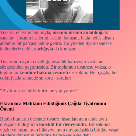
Tiyatro, en yalın tanımıyla,
insanın insana anlatıldığı
bir
sanattır. İnsanın jestlerini, sesini, bakışını, hatta nefes alışını
anlamın bir parçası haline getirir. Bu yüzden tiyatro sadece
kelimelerle değil,
varlığıyla
da konuşur.
Tiyatronun ayırıcı özelliği, insanlık hafızasını vicdanın
süzgecinden geçirmesidir. Bir toplumun tiyatrosu yoksa, o
toplumun
kendine bakma cesareti
de yoktur. Her çağda, her
coğrafyada sahnede şu soru sorulur:
“Biz kimiz ve birbirimize ne yapıyoruz?”
Ekranlara Mahkum Edildiğimiz Çağda Tiyatronun
Önemi
Bütün bunların ötesinde tiyatro, insanları aynı anda aynı
duyguda buluşturan
kolektif bir deneyimdir.
Bir salonda
yüzlerce insan, aynı hikâyeyi aynı duygudaşlıkla birlikte yaşar.
Modern dünyanın birbirine hatta kendisine dahi