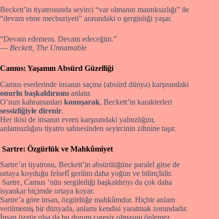
Beckett’in tiyatrosunda seyirci “var olmanın mantıksızlığı” ile
“devam etme mecburiyeti” arasındaki o gerginliği yaşar.
“Devam edemem. Devam edeceğim.”
—
Beckett, The Unnamable
Camus: Yaşamın Absürd Güzelliği
Camus eserlerinde insanın saçma (absürd dünya) karşısındaki
onurlu başkaldırısını
anlatır.
O’nun kahramanları
konuşarak
, Beckett’in karakterleri
sessizliğiyle direnir
.
Her ikisi de insanın evren karşısındaki yalnızlığını,
anlamsızlığını tiyatro sahnesinden seyircinin zihnine taşır.
Sartre: Özgürlük ve Mahkûmiyet
Sartre’ın tiyatrosu, Beckett’in absürtlüğüne paralel gitse de
ortaya koyduğu felsefî gerilim daha yoğun ve bilinçlidir.
Sartre, Camus ‘nün sergilediği başkaldırıyı da çok daha
isyankar biçimde ortaya koyar.
Sartre’a göre insan, özgürlüğe mahkûmdur. Hiçbir anlam
verilmemiş bir dünyada, anlamı kendisi yaratmak zorundadır.
İnsan özgür olsa da bu durum çaresiz olmasını önlemez.