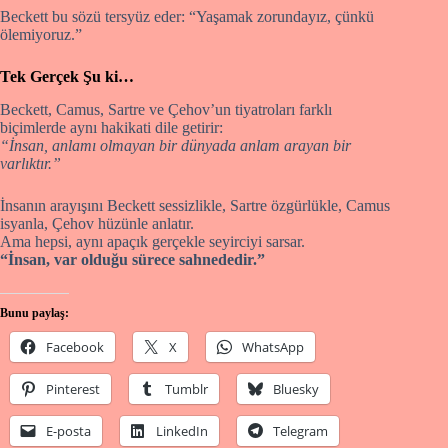
Beckett bu sözü tersyüz eder: “Yaşamak zorundayız, çünkü
ölemiyoruz.”
Tek Gerçek Şu ki…
Beckett, Camus, Sartre ve Çehov’un tiyatroları farklı
biçimlerde aynı hakikati dile getirir:
“İnsan, anlamı olmayan bir dünyada anlam arayan bir
varlıktır.”
İnsanın arayışını Beckett sessizlikle, Sartre özgürlükle, Camus
isyanla, Çehov hüzünle anlatır.
Ama hepsi, aynı apaçık gerçekle seyirciyi sarsar.
“İnsan, var olduğu sürece sahnededir.”
Bunu paylaş:
Facebook
X
WhatsApp
Pinterest
Tumblr
Bluesky
E-posta
LinkedIn
Telegram