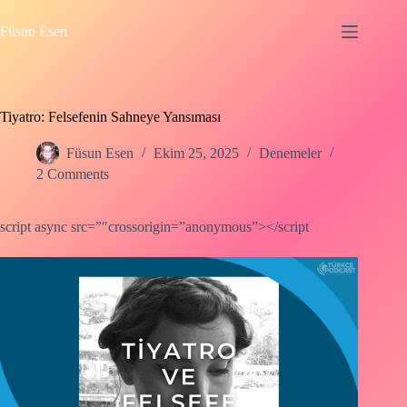
Skip
to
Füsun Esen
content
Tiyatro: Felsefenin Sahneye Yansıması
Füsun Esen
Ekim 25, 2025
Denemeler
2 Comments
script async src=”″crossorigin=”anonymous”></script