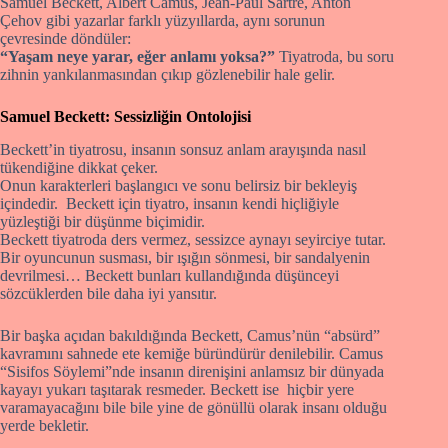
Samuel Beckett, Albert Camus, Jean-Paul Sartre, Anton
Çehov gibi yazarlar farklı yüzyıllarda, aynı sorunun
çevresinde döndüler:
“Yaşam neye yarar, eğer anlamı yoksa?”
Tiyatroda, bu soru
zihnin yankılanmasından çıkıp gözlenebilir hale gelir.
Samuel Beckett: Sessizliğin Ontolojisi
Beckett’in tiyatrosu, insanın sonsuz anlam arayışında nasıl
tükendiğine dikkat çeker.
Onun karakterleri başlangıcı ve sonu belirsiz bir bekleyiş
içindedir. Beckett için tiyatro, insanın kendi hiçliğiyle
yüzleştiği bir düşünme biçimidir.
Beckett tiyatroda ders vermez, sessizce aynayı seyirciye tutar.
Bir oyuncunun susması, bir ışığın sönmesi, bir sandalyenin
devrilmesi… Beckett bunları kullandığında düşünceyi
sözcüklerden bile daha iyi yansıtır.
Bir başka açıdan bakıldığında Beckett, Camus’nün “absürd”
kavramını sahnede ete kemiğe büründürür denilebilir. Camus
“Sisifos Söylemi”nde insanın direnişini anlamsız bir dünyada
kayayı yukarı taşıtarak resmeder. Beckett ise hiçbir yere
varamayacağını bile bile yine de gönüllü olarak insanı olduğu
yerde bekletir.