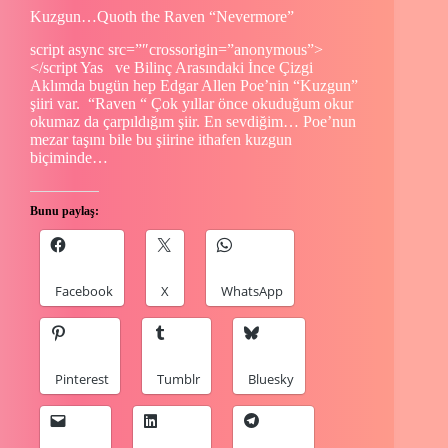
Kuzgun…Quoth the Raven “Nevermore”
script async src=”″crossorigin=”anonymous”>
</script Yas ve Bilinç Arasındaki İnce Çizgi
Aklımda bugün hep Edgar Allen Poe’nin “Kuzgun”
şiiri var. “Raven “ Çok yıllar önce okuduğum okur
okumaz da çarpıldığım şiir. En sevdiğim… Poe’nun
mezar taşını bile bu şiirine ithafen kuzgun
biçiminde…
Bunu paylaş:
Facebook
X
WhatsApp
Pinterest
Tumblr
Bluesky