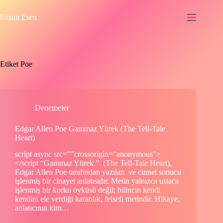
Skip
to
Füsun Esen
content
Etiket
Poe
Denemeler
Edgar Allen Poe Gammaz Yürek (The Tell-Tale
Heart)
script async src=”″crossorigin=”anonymous”>
</script “Gammaz Yürek ” (The Tell-Tale Heart),
Edgar Allen Poe tarafından yazılan ve cinnet sonucu
işlenmiş bir cinayet anlatısıdır. Metin yalnızca ustaca
işlenmiş bir korku öyküsü değil; bilincin kendi
kendini ele verdiği karanlık, felsefi metindir. Hikaye,
anlatıcının kim…