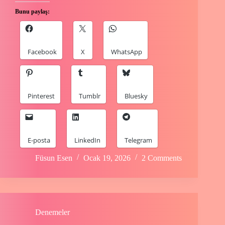
Bunu paylaş:
Facebook
X
WhatsApp
Pinterest
Tumblr
Bluesky
E-posta
LinkedIn
Telegram
Füsun Esen
Ocak 19, 2026
2 Comments
Denemeler