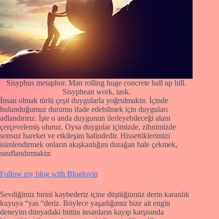
Sisyphus metaphor. Man rolling huge concrete ball up hill.
Sisyphean work, task.
İnsan olmak türlü çeşit duygularla yoğrulmaktır. İçinde
bulunduğumuz durumu ifade edebilmek için duyguları
adlandırırız. İşte o anda duygunun ilerleyebileceği alanı
çerçevelemiş oluruz. Oysa duygular içimizde, zihnimizde
sonsuz hareket ve etkileşim halindedir. Hissettiklerimizi
isimlendirmek onların akışkanlığını durağan hale çekmek,
sınıflandırmaktır.
Follow my blog with Bloglovin
Sevdiğimiz birini kaybederiz içine düştüğümüz derin karanlık
kuyuya “yas “deriz. Böylece yaşadığımız bize ait engin
deneyim dünyadaki bütün insanların kayıp karşısında