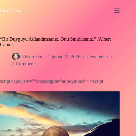
Skip
to
Füsun Esen
content
“Bir Duyguyu Adlandırırsanız, Onu Sınırlarsınız.” /Albert
Camus
Füsun Esen
Şubat 22, 2026
Denemeler
2 Comments
script async src=”″crossorigin=”anonymous”></script