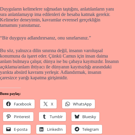
Duyguların kelimelere sığmadan taştığını, anlatılanların yanı
sıra anlatılamayıp ima edilenleri de hesaba katmak gerekir.
Kelimeler deneyimin, kavramlar evrensel gerçekliğin
tamamını yansıtamaz.
“Bir duyguyu adlandırırsanız, onu sınırlarsınız.”
Bu söz, yalnızca dilin sınırına değil, insanın varoluşsal
konumuna da işaret eder. Çünkü Camus için insan daima
anlam bulmaya çalışır, dünya ise bu çabaya kayıtsızdır. İnsanın
açıklama/anlam ihtiyacı ile dünyanın kayıtsızlığı arasındaki
yarıkta absürd kavramı yerleşir. Adlandırmak, insanın
çaresizce yarığı kapatma girişimidir.
Bunu paylaş:
Facebook
X
WhatsApp
Pinterest
Tumblr
Bluesky
E-posta
LinkedIn
Telegram