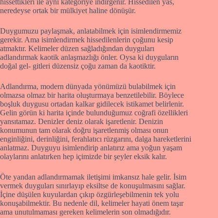
hissettikleri ile aynı kategoriye indirgenir. Hissedilen yas,
neredeyse ortak bir mülkiyet haline dönüşür.
Duygumuzu paylaşmak, anlatabilmek için isimlendirmemiz
gerekir. Ama isimlendirmek hissedilenlerin çoğunu kesip
atmaktır. Kelimeler düzen sağladığından duyguları
adlandırmak kaotik anlaşmazlığı önler. Oysa ki duyguların
doğal gel- gitleri düzensiz çoğu zaman da kaotiktir.
Adlandırma, modern dünyada yönümüzü bulabilmek için
olmazsa olmaz bir harita oluşturmaya benzetilebilir. Böylece
boşluk duygusu ortadan kalkar gidilecek istikamet belirlenir.
Gelin görün ki harita içinde bulunduğumuz coğrafi özellikleri
yansıtamaz. Denizler deniz olarak işaretlenir. Denizin
konumunun tam olarak doğru işaretlenmiş olması onun
enginliğini, derinliğini, ferahlatıcı rüzgarını, dalga hareketlerini
anlatmaz. Duyguyu isimlendirip anlatırız ama yoğun yaşam
olaylarını anlatırken hep içimizde bir şeyler eksik kalır.
Öte yandan adlandırmamak iletişimi imkansız hale gelir. İsim
vermek duyguları sınırlayıp eksiltse de konuşulmasını sağlar.
İçine düşülen kuyulardan çıkıp özgürleşebilmenin tek yolu
konuşabilmektir. Bu nedenle dil, kelimeler hayati önem taşır
ama unutulmaması gereken kelimelerin son olmadığıdır.