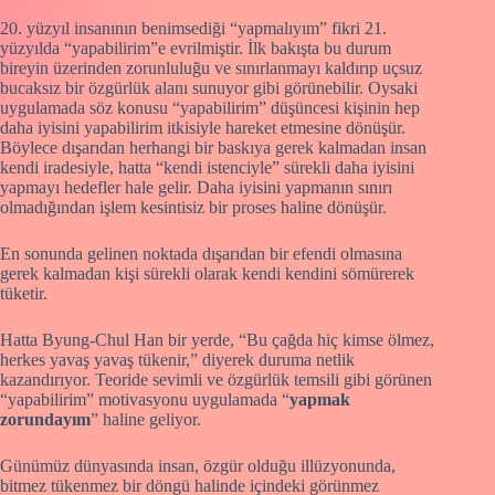
20. yüzyıl insanının benimsediği “yapmalıyım” fikri 21.
yüzyılda “yapabilirim”e evrilmiştir. İlk bakışta bu durum
bireyin üzerinden zorunluluğu ve sınırlanmayı kaldırıp uçsuz
bucaksız bir özgürlük alanı sunuyor gibi görünebilir. Oysaki
uygulamada söz konusu “yapabilirim” düşüncesi kişinin hep
daha iyisini yapabilirim itkisiyle hareket etmesine dönüşür.
Böylece dışarıdan herhangi bir baskıya gerek kalmadan insan
kendi iradesiyle, hatta “kendi istenciyle” sürekli daha iyisini
yapmayı hedefler hale gelir. Daha iyisini yapmanın sınırı
olmadığından işlem kesintisiz bir proses haline dönüşür.
En sonunda gelinen noktada dışarıdan bir efendi olmasına
gerek kalmadan kişi sürekli olarak kendi kendini sömürerek
tüketir.
Hatta Byung-Chul Han bir yerde, “Bu çağda hiç kimse ölmez,
herkes yavaş yavaş tükenir,” diyerek duruma netlik
kazandırıyor. Teoride sevimli ve özgürlük temsili gibi görünen
“yapabilirim” motivasyonu uygulamada “
yapmak
zorundayım
” haline geliyor.
Günümüz dünyasında insan, özgür olduğu illüzyonunda,
bitmez tükenmez bir döngü halinde içindeki görünmez