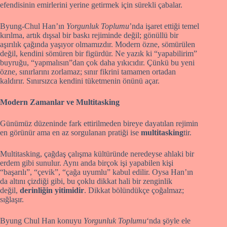
efendisinin emirlerini yerine getirmek için sürekli çabalar.
Byung-Chul Han’ın
Yorgunluk Toplumu
’nda işaret ettiği temel
kırılma, artık dışsal bir baskı rejiminde değil; gönüllü bir
aşırılık çağında yaşıyor olmamızdır. Modern özne, sömürülen
değil, kendini sömüren bir figürdür. Ne yazık ki “yapabilirim”
buyruğu, “yapmalısın”dan çok daha yıkıcıdır. Çünkü bu yeni
özne, sınırlarını zorlamaz; sınır fikrini tamamen ortadan
kaldırır. Sınırsızca kendini tüketmenin önünü açar.
Modern Zamanlar ve Multitasking
Günümüz düzeninde fark ettirilmeden bireye dayatılan rejimin
en görünür ama en az sorgulanan pratiği ise
multitasking
tir.
Multitasking, çağdaş çalışma kültüründe neredeyse ahlaki bir
erdem gibi sunulur. Aynı anda birçok işi yapabilen kişi
“başarılı”, “çevik”, “çağa uyumlu” kabul edilir. Oysa Han’ın
da altını çizdiği gibi, bu çoklu dikkat hali bir zenginlik
değil,
derinliğin yitimidir
. Dikkat bölündükçe çoğalmaz;
sığlaşır.
Byung Chul Han konuyu
Yorgunluk Toplumu
‘nda şöyle ele