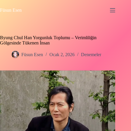
Skip
to
Füsun Esen
content
Byung Chul Han Yorgunluk Toplumu – Verimliliğin
Gölgesinde Tükenen İnsan
Füsun Esen
Ocak 2, 2026
Denemeler