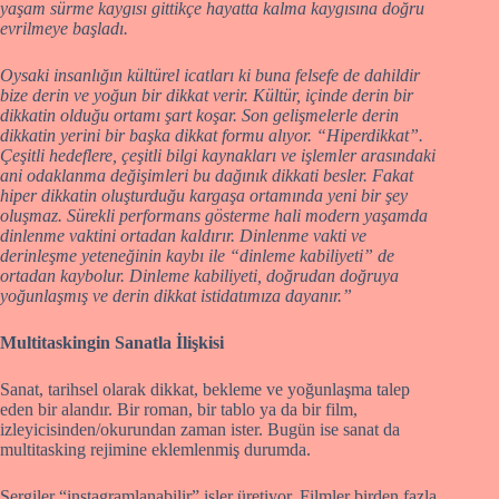
yaşam sürme kaygısı gittikçe hayatta kalma kaygısına doğru
evrilmeye başladı.
Oysaki insanlığın kültürel icatları ki buna felsefe de dahildir
bize derin ve yoğun bir dikkat verir. Kültür, içinde derin bir
dikkatin olduğu ortamı şart koşar. Son gelişmelerle derin
dikkatin yerini bir başka dikkat formu alıyor. “Hiperdikkat”.
Çeşitli hedeflere, çeşitli bilgi kaynakları ve işlemler arasındaki
ani odaklanma değişimleri bu dağınık dikkati besler. Fakat
hiper dikkatin oluşturduğu kargaşa ortamında yeni bir şey
oluşmaz. Sürekli performans gösterme hali modern yaşamda
dinlenme vaktini ortadan kaldırır. Dinlenme vakti ve
derinleşme yeteneğinin kaybı ile “dinleme kabiliyeti” de
ortadan kaybolur. Dinleme kabiliyeti, doğrudan doğruya
yoğunlaşmış ve derin dikkat istidatımıza dayanır.”
Multitaskingin Sanatla İlişkisi
Sanat, tarihsel olarak dikkat, bekleme ve yoğunlaşma talep
eden bir alandır. Bir roman, bir tablo ya da bir film,
izleyicisinden/okurundan zaman ister. Bugün ise sanat da
multitasking rejimine eklemlenmiş durumda.
Sergiler “instagramlanabilir” işler üretiyor. Filmler birden fazla