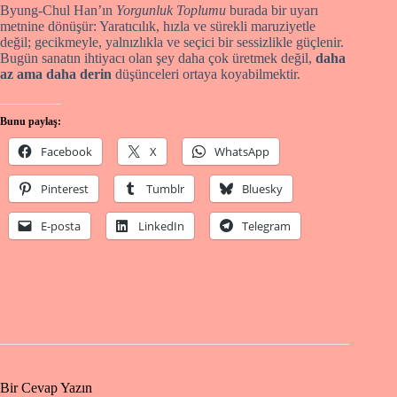
Byung-Chul Han’ın
Yorgunluk Toplumu
burada bir uyarı
metnine dönüşür: Yaratıcılık, hızla ve sürekli maruziyetle
değil; gecikmeyle, yalnızlıkla ve seçici bir sessizlikle güçlenir.
Bugün sanatın ihtiyacı olan şey daha çok üretmek değil,
daha
az ama daha derin
düşünceleri ortaya koyabilmektir.
Bunu paylaş:
Facebook
X
WhatsApp
Pinterest
Tumblr
Bluesky
E-posta
LinkedIn
Telegram
Bir Cevap Yazın