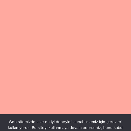
Web sitemizde size en iyi deneyimi sunabilmemiz için çerezleri
kullanıyoruz. Bu siteyi kullanmaya devam ederseniz, bunu kabul