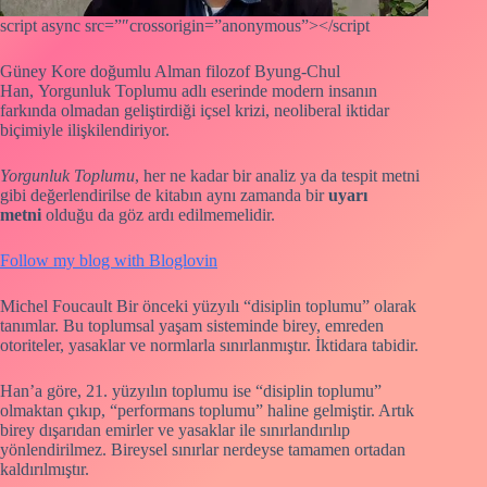
script async src=”″crossorigin=”anonymous”></script
Güney Kore doğumlu Alman filozof Byung-Chul
Han, Yorgunluk Toplumu adlı eserinde modern insanın
farkında olmadan geliştirdiği içsel krizi, neoliberal iktidar
biçimiyle ilişkilendiriyor.
Yorgunluk Toplumu
, her ne kadar bir analiz ya da tespit metni
gibi değerlendirilse de kitabın aynı zamanda bir
uyarı
metni
olduğu da göz ardı edilmemelidir.
Follow my blog with Bloglovin
Michel Foucault Bir önceki yüzyılı “disiplin toplumu” olarak
tanımlar. Bu toplumsal yaşam sisteminde birey, emreden
otoriteler, yasaklar ve normlarla sınırlanmıştır. İktidara tabidir.
Han’a göre, 21. yüzyılın toplumu ise “disiplin toplumu”
olmaktan çıkıp, “performans toplumu” haline gelmiştir. Artık
birey dışarıdan emirler ve yasaklar ile sınırlandırılıp
yönlendirilmez. Bireysel sınırlar nerdeyse tamamen ortadan
kaldırılmıştır.