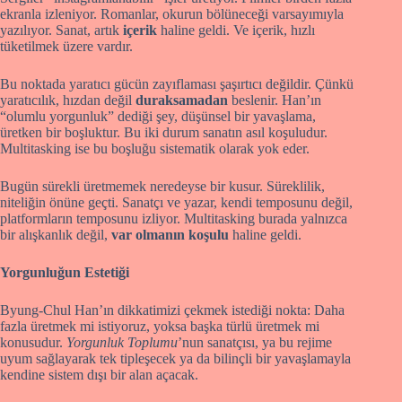
ekranla izleniyor. Romanlar, okurun bölüneceği varsayımıyla
yazılıyor. Sanat, artık
içerik
haline geldi. Ve içerik, hızlı
tüketilmek üzere vardır.
Bu noktada yaratıcı gücün zayıflaması şaşırtıcı değildir. Çünkü
yaratıcılık, hızdan değil
duraksamadan
beslenir. Han’ın
“olumlu yorgunluk” dediği şey, düşünsel bir yavaşlama,
üretken bir boşluktur. Bu iki durum sanatın asıl koşuludur.
Multitasking ise bu boşluğu sistematik olarak yok eder.
Bugün sürekli üretmemek neredeyse bir kusur. Süreklilik,
niteliğin önüne geçti. Sanatçı ve yazar, kendi temposunu değil,
platformların temposunu izliyor. Multitasking burada yalnızca
bir alışkanlık değil,
var olmanın koşulu
haline geldi.
Yorgunluğun Estetiği
Byung-Chul Han’ın dikkatimizi çekmek istediği nokta: Daha
fazla üretmek mi istiyoruz, yoksa başka türlü üretmek mi
konusudur.
Yorgunluk Toplumu
’nun sanatçısı, ya bu rejime
uyum sağlayarak tek tipleşecek ya da bilinçli bir yavaşlamayla
kendine sistem dışı bir alan açacak.