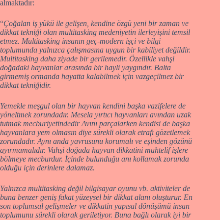
almaktadır:
“
Çoğalan iş yükü ile gelişen, kendine özgü yeni bir zaman ve
dikkat tekniği olan multitasking medeniyetin ilerleyişini temsil
etmez. Multitasking insanın geç-modern işçi ve bilgi
toplumunda yalnızca çalışmasına uygun bir kabiliyet değildir.
Multitasking daha ziyade bir gerilemedir. Özellikle vahşi
doğadaki hayvanlar arasında bir hayli yaygındır. Balta
girmemiş ormanda hayatta kalabilmek için vazgeçilmez bir
dikkat tekniğidir.
Yemekle meşgul olan bir hayvan kendini başka vazifelere de
yöneltmek zorundadır. Mesela yırtıcı hayvanları avından uzak
tutmak mecburiyetindedir Avını parçalarken kendisi de başka
hayvanlara yem olmasın diye sürekli olarak etrafı gözetlemek
zorundadır. Aynı anda yavrusunu korumalı ve eşinden gözünü
ayırmamalıdır. Vahşi doğada hayvan dikkatini muhtelif işlere
bölmeye mecburdur. İçinde bulunduğu anı kollamak zorunda
olduğu için derinlere dalamaz.
Yalnızca multitasking değil bilgisayar oyunu vb. aktiviteler de
buna benzer geniş fakat yüzeysel bir dikkat alanı oluşturur. En
son toplumsal gelişmeler ve dikkatin yapısal dönüşümü insan
toplumunu sürekli olarak geriletiyor. Buna bağlı olarak iyi bir