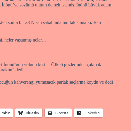
met İnönü’ye sözümü tuttum demek istemiş. İnönü büyük adam
ten sonra bir 23 Nisan sabahında mutfakta ana kız kah
ni, neler yaşanmış neler…”
smet İnönü’nün yolunu kesti. Öfkeli gözlerinden çakmak
raktın” dedi.
, çocuğun kahverengi yumuşacık parlak saçlarına koydu ve dedi
umblr
Bluesky
E-posta
LinkedIn