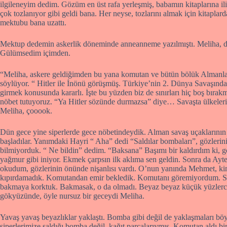
ilgileneyim dedim. Gözüm en üst rafa yerleşmiş, babamın kitaplarına ili
çok tozlanıyor gibi geldi bana. Her neyse, tozlarını almak için kitaplar
mektubu bana uzattı.
Mektup dedemin askerlik döneminde anneanneme yazılmıştı. Meliha, diye
Gülümsedim içimden.
“Meliha, askere geldiğimden bu yana komutan ve bütün bölük Almanlarl
söylüyor. “ Hitler ile İnönü görüşmüş. Türkiye’nin 2. Dünya Savaşınd
girmek konusunda kararlı. İşte bu yüzden biz de sınırları hiç boş bıra
nöbet tutuyoruz. “Ya Hitler sözünde durmazsa” diye… Savaşta ülkelerin 
Meliha, çooook.
Dün gece yine siperlerde gece nöbetindeydik. Alman savaş uçaklarını
başladılar. Yanımdaki Hayri “ Aha” dedi “Saldılar bombaları”, gözler
bilmiyorduk. “ Ne bildin” dedim. “Baksana” Başımı bir kaldırdım ki,
yağmur gibi iniyor. Ekmek çarpsın ilk aklıma sen geldin. Sonra da A
okudum, gözlerinin önünde nişanlısı vardı. O’nun yanında Mehmet, kim
kıpırdamadık. Komutandan emir bekledik. Komutanı göremiyordum. Sırtı
bakmaya korktuk. Bakmasak, o da olmadı. Beyaz beyaz küçük yüzlerce
gökyüzünde, öyle nursuz bir geceydi Meliha.
Yavaş yavaş beyazlıklar yaklaştı. Bomba gibi değil de yaklaşmaları böy
siperlerimize saldığı bomba değil, kağıt parçalarıymış. Komutan aldı bi