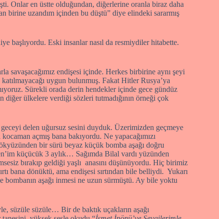
şti. Onlar en üstte olduğundan, diğerlerine oranla biraz daha
dan birine uzandım içinden bu düştü” diye elindeki sararmış
 başlıyordu. Eski insanlar nasıl da resmiydiler hitabette.
a savaşacağımız endişesi içinde. Herkes birbirine aynı şeyi
a katılmayacağı uygun bulunmuş. Fakat Hitler Rusya’ya
kmıyoruz. Sürekli orada derin hendekler içinde gece gündüz
diğer ülkelere verdiği sözleri tutmadığının örneği çok
n geceyi delen uğursuz sesini duyduk. Üzerimizden geçmeye
ini kocaman açmış bana bakıyordu. Ne yapacağımızı
 gökyüzünden bir sürü beyaz küçük bomba aşağı doğru
yten’im küçücük 3 aylık… Sağımda Bilal vardı yüzünden
sesiz bırakıp geldiği yaşlı anasını düşünüyordu. Hiç birimiz
 bana dönüktü, ama endişesi sırtından bile belliydi. Yukarı
 bombanın aşağı inmesi ne uzun sürmüştü. Ay bile yoktu
le, süzüle süzüle… Bir de baktık uçakların aşağı
r tanesini, yüksek sesle okudu “
İsmet İnönü’ye Sevgilerimle