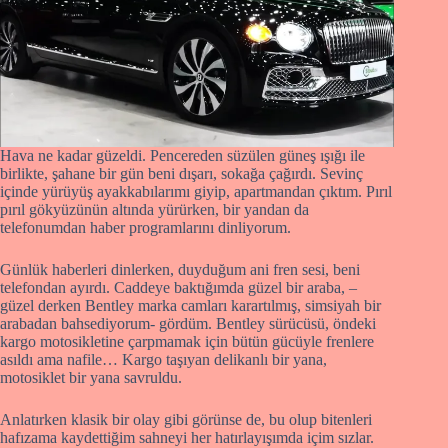
Hava ne kadar güzeldi. Pencereden süzülen güneş ışığı ile
birlikte, şahane bir gün beni dışarı, sokağa çağırdı. Sevinç
içinde yürüyüş ayakkabılarımı giyip, apartmandan çıktım. Pırıl
pırıl gökyüzünün altında yürürken, bir yandan da
telefonumdan haber programlarını dinliyorum.
Günlük haberleri dinlerken, duyduğum ani fren sesi, beni
telefondan ayırdı. Caddeye baktığımda güzel bir araba, –
güzel derken Bentley marka camları karartılmış, simsiyah bir
arabadan bahsediyorum- gördüm. Bentley sürücüsü, öndeki
kargo motosikletine çarpmamak için bütün gücüyle frenlere
asıldı ama nafile… Kargo taşıyan delikanlı bir yana,
motosiklet bir yana savruldu.
Anlatırken klasik bir olay gibi görünse de, bu olup bitenleri
hafızama kaydettiğim sahneyi her hatırlayışımda içim sızlar.