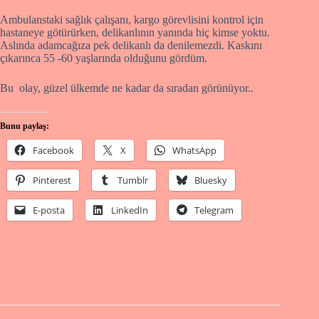
Ambulanstaki sağlık çalışanı, kargo görevlisini kontrol için
hastaneye götürürken, delikanlının yanında hiç kimse yoktu.
Aslında adamcağıza pek delikanlı da denilemezdi. Kaskını
çıkarınca 55 -60 yaşlarında olduğunu gördüm.
Bu olay, güzel ülkemde ne kadar da sıradan görünüyor..
Bunu paylaş:
Facebook
X
WhatsApp
Pinterest
Tumblr
Bluesky
E-posta
LinkedIn
Telegram