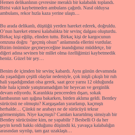
Hemen delikanlının çevresine meraklı bir kalabalık toplandı.
Birisi vakit kaybetmeden ambulans çağırdı. Nasıl olduysa
ambulans, rekor hızla kaza yerine ulaştı…
Bu arada delikanlı, düştüğü yerden hareket ederek, doğruldu.
O’nun hareket etmesi kalabalıkta bir sevinç dalgası oluşturdu.
Birkaç kişi eğilip, elinden tuttu. Birkaç kişi de kargocunun
omzuna doğru “geçmiş olsun” anlamında ellerini vurdular.
Bizim önümüze geçmeyeceğine inandığımız müddetçe, bir
diğeri adına sevinen bir millet olma özelliğimizi kaybetmedik
henüz. Güzel bir şey…
Benim de içimden bir sevinç kabardı. Aynı günün devamında
da yaşadığım çeşitli olaylar nedeniyle, çok inişli çıkışlı bir ruh
hali yaşadığımdan olsa gerek, saat gece yarısı 12 olduğunda
bile hala içimde yatıştıramadığım bir heyecan ve gerginlik
devam ediyordu. Karanlıkta pencereden dışarı, sokak
lambasının sarı ışığına bakarken, birden aklıma geldi. Bentley
sürücüsü ne olmuştu? Kargaşadan yararlanıp, kaçmıştı
herhalde… Çünkü ne arabayı ne de sürücüyü tekrar
görmemiştim. Niye kaçmıştı? Camları karartılmış simsiyah bir
Bentley sürücüsüne kim, ne yapabilir ? Besbelli O da her
şeyin kendi hakkı olduğunu düşündü ki, yavaşça kalabalığın
arasından sıyrılıp, tam gaz uzaklaştı…