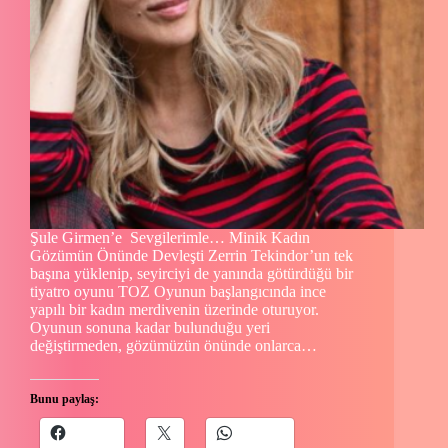
Şule Girmen’e Sevgilerimle… Minik Kadın
Gözümün Önünde Devleşti Zerrin Tekindor’un tek
başına yüklenip, seyirciyi de yanında götürdüğü bir
tiyatro oyunu TOZ Oyunun başlangıcında ince
yapılı bir kadın merdivenin üzerinde oturuyor.
Oyunun sonuna kadar bulunduğu yeri
değiştirmeden, gözümüzün önünde onlarca…
Bunu paylaş: