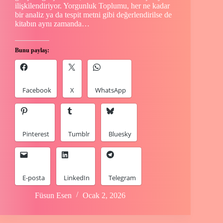
ilişkilendiriyor. Yorgunluk Toplumu, her ne kadar
bir analiz ya da tespit metni gibi değerlendirilse de
kitabın aynı zamanda…
Bunu paylaş:
Facebook
X
WhatsApp
Pinterest
Tumblr
Bluesky
E-posta
LinkedIn
Telegram
Füsun Esen
Ocak 2, 2026