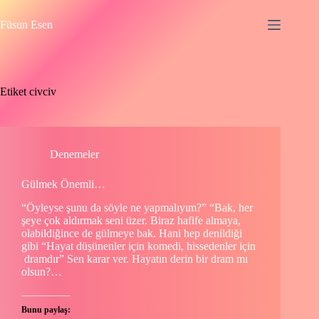
Skip
to
Füsun Esen
content
Etiket
civciv
Denemeler
Gülmek Önemli…
“Öyleyse şunu da söyle ne yapmalıyım?” “Bak, her
şeye çok aldırmak seni üzer. Biraz hafife almaya,
olabildiğince de gülmeye bak. Hani hep denildiği
gibi “Hayat düşünenler için komedi, hissedenler için
dramdır” Sen karar ver. Hayatın derin bir dram mı
olsun?…
Bunu paylaş: