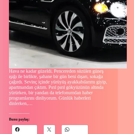
Hava ne kadar güzeldi. Pencereden süzülen güneş
ışığı ile birlikte, şahane bir gün beni dışarı, sokağa
çağırdı. Sevinç içinde yürüyüş ayakkabılarımı giyip,
apartmandan çıktım. Pırıl pırıl gökyüzünün altında
yürürken, bir yandan da telefonumdan haber
programlarını dinliyorum. Günlük haberleri
dinlerken,…
Bunu paylaş: