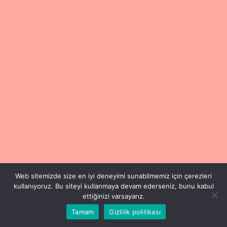
Web sitemizde size en iyi deneyimi sunabilmemiz için çerezleri
kullanıyoruz. Bu siteyi kullanmaya devam ederseniz, bunu kabul
ettiğinizi varsayarız.
Tamam
Gizlilik politikası
Copyright © 2024 Füsun Esen