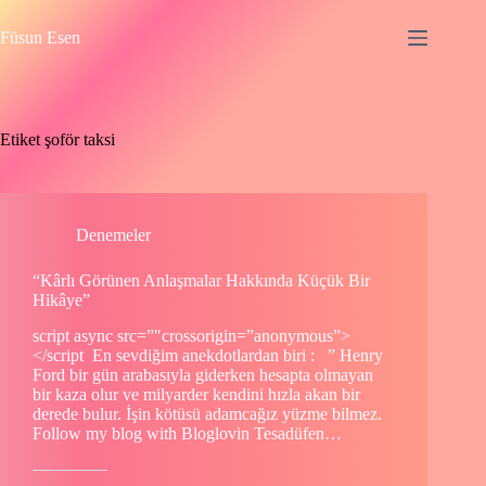
Skip
to
Füsun Esen
content
Etiket
şoför taksi
Denemeler
“Kârlı Görünen Anlaşmalar Hakkında Küçük Bir
Hikâye”
script async src=”″crossorigin=”anonymous”>
</script En sevdiğim anekdotlardan biri : ” Henry
Ford bir gün arabasıyla giderken hesapta olmayan
bir kaza olur ve milyarder kendini hızla akan bir
derede bulur. İşin kötüsü adamcağız yüzme bilmez.
Follow my blog with Bloglovin Tesadüfen…