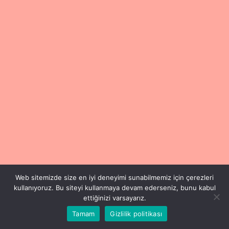
Web sitemizde size en iyi deneyimi sunabilmemiz için çerezleri
kullanıyoruz. Bu siteyi kullanmaya devam ederseniz, bunu kabul
ettiğinizi varsayarız.
Tamam
Gizlilik politikası
Copyright © 2024 Füsun Esen