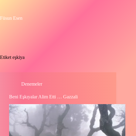
Skip
to
content
Füsun Esen
Etiket
eşkiya
Denemeler
Beni Eşkıyalar Alim Etti … Gazzali