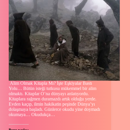
Alim Olmak Kitapla Mı? İşte Eşkiyalar Bastı
Yolu… Bütün isteği tutkusu mükemmel bir alim
olmaktı. Kitaplar O’na dünyayı anlatıyordu.
Kitaplara rağmen duramazdı artık olduğu yerde.
Evden kaçıp, ilmin hakikatin peşinde Dünya’yı
dolaşmaya başladı. Günlerce okudu yine doymadı
okumaya… Okudukça…
Bunu paylaş: