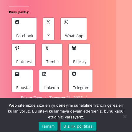
Bunu paylaş:
Facebook
X
WhatsApp
Pinterest
Tumblr
Bluesky
E-posta
LinkedIn
Telegram
Füsun Esen
Temmuz 21, 2025
2 Comments
Web sitemizde size en iyi deneyimi sunabilmemiz için çerezleri
kullanıyoruz. Bu siteyi kullanmaya devam ederseniz, bunu kabul
ettiğinizi varsayarız.
Tamam
Gizlilik politikası