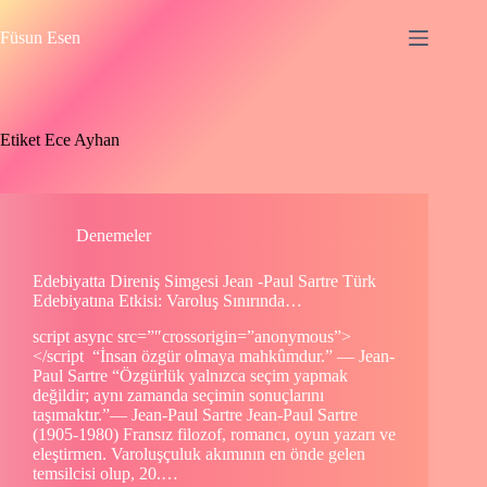
Skip
to
Füsun Esen
content
Etiket
Ece Ayhan
Denemeler
Edebiyatta Direniş Simgesi Jean -Paul Sartre Türk
Edebiyatına Etkisi: Varoluş Sınırında…
script async src=”″crossorigin=”anonymous”>
</script “İnsan özgür olmaya mahkûmdur.” — Jean-
Paul Sartre “Özgürlük yalnızca seçim yapmak
değildir; aynı zamanda seçimin sonuçlarını
taşımaktır.”— Jean-Paul Sartre Jean-Paul Sartre
(1905-1980) Fransız filozof, romancı, oyun yazarı ve
eleştirmen. Varoluşçuluk akımının en önde gelen
temsilcisi olup, 20.…