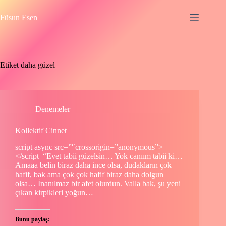
Skip
to
Füsun Esen
content
Etiket
daha güzel
Denemeler
Kollektif Cinnet
script async src=”″crossorigin=”anonymous”>
</script “Evet tabii güzelsin… Yok canıım tabii ki…
Amaaa belin biraz daha ince olsa, dudakların çok
hafif, bak ama çok çok hafif biraz daha dolgun
olsa… İnanılmaz bir afet olurdun. Valla bak, şu yeni
çıkan kirpikleri yoğun…
Bunu paylaş: