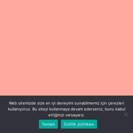
Web sitemizde size en iyi deneyimi sunabilmemiz için çerezleri
kullanıyoruz. Bu siteyi kullanmaya devam ederseniz, bunu kabul
ettiğinizi varsayarız.
Tamam
Gizlilik politikası
Copyright © 2024 Füsun Esen